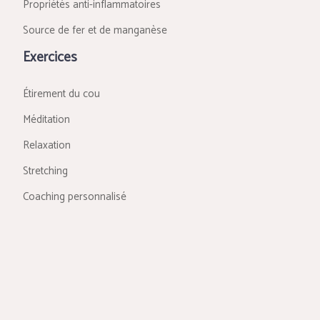
Propriétés anti-inflammatoires
Source de fer et de manganèse
Exercices
Étirement du cou
Méditation
Relaxation
Stretching
Coaching personnalisé
Passez d’un corps fatigué à un océan de vitalité !